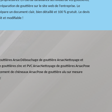
 propriétaires. En cas de défaillance au niveau de vos gouttières,
éparation de gouttière sur le site web de l’entreprise. Le
épare un document clair, bien détaillé et 100 % gratuit. Le devis
uit et modifiable !
gouttières Arsac
Débouchage de gouttière Arsac
Nettoyage et
e gouttières zinc et PVC Arsac
Nettoyage de gouttières Arsac
Pose
gement de chéneaux Arsac
Pose de gouttière alu sur mesure
c