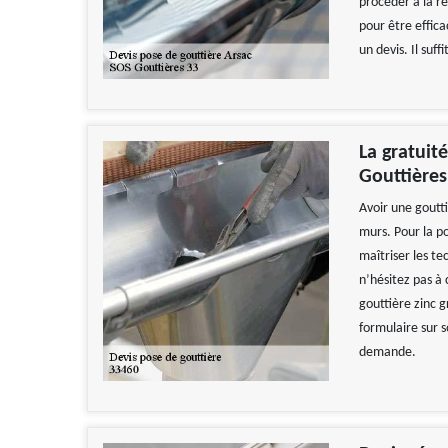
procéder à la ré
pour être effica
un devis. Il suf
La gratuit
Gouttières
Avoir une goutti
murs. Pour la po
maîtriser les te
n’hésitez pas à 
gouttière zinc 
formulaire sur s
demande.