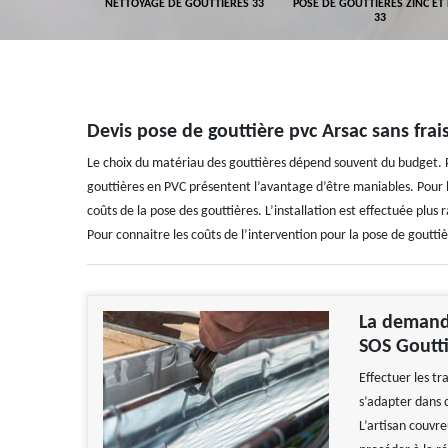
GEMENT DE
NETTOYAGE DE GOUTTIÈRES 33
POSE DE GOUTTIÈRES ZINC ET
ALUMINIUM 33
33
Devis pose de gouttière pvc Arsac sans frai
Le choix du matériau des gouttières dépend souvent du budget. Po
gouttières en PVC présentent l’avantage d’être maniables. Pour l
coûts de la pose des gouttières. L’installation est effectuée plus
Pour connaitre les coûts de l’intervention pour la pose de gouttièr
La demande
SOS Goutti
Effectuer les tra
s’adapter dans c
L’artisan couvre