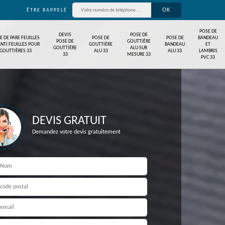
ÊTRE RAPPELÉ
POSE DE
DEVIS
POSE DE
E DE PARE FEUILLES
POSE DE
POSE DE
BANDEAU
POSE DE
GOUTTIÈRE
ANTI FEUILLES POUR
GOUTTIÈRE
BANDEAU
ET
GOUTTIÈRE
ALU SUR
GOUTTIÈRES 33
ALU 33
ALU 33
LAMBRIS
33
MESURE 33
PVC 33
DEVIS GRATUIT
Demandez votre devis gratuitement