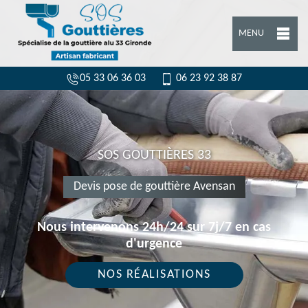
MENU
05 33 06 36 03
06 23 92 38 87
SOS GOUTTIÈRES 33
Devis pose de gouttière Avensan
Nous intervenons 24h/24 sur 7j/7 en cas
d'urgence
NOS RÉALISATIONS