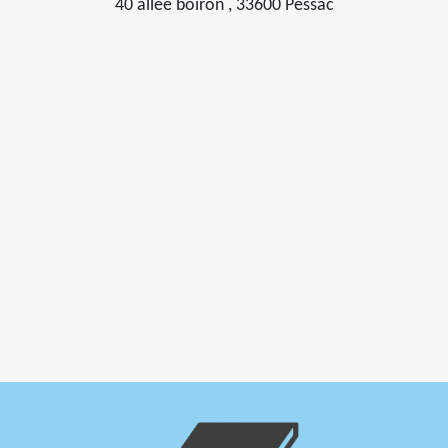
40 allée boiron , 33600 Pessac