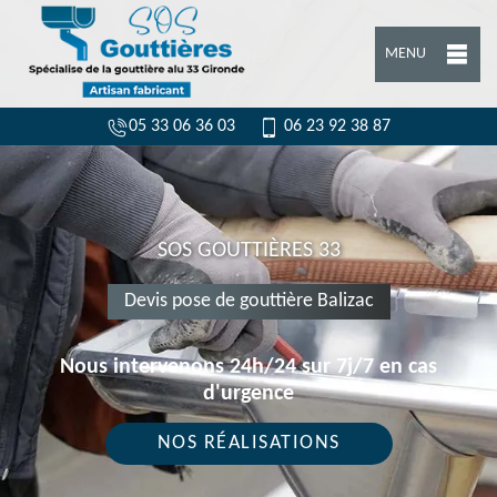
MENU
05 33 06 36 03
06 23 92 38 87
SOS GOUTTIÈRES 33
Devis pose de gouttière Balizac
Nous intervenons 24h/24 sur 7j/7 en cas
d'urgence
NOS RÉALISATIONS