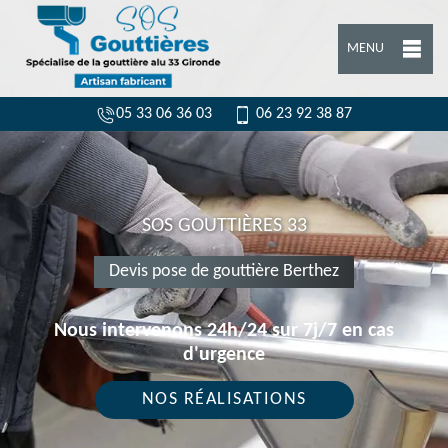
MENU
05 33 06 36 03
06 23 92 38 87
SOS GOUTTIÈRES 33
Devis pose de gouttière Berthez
Nous intervenons 24h/24 sur 7j/7 en cas
d'urgence
NOS RÉALISATIONS