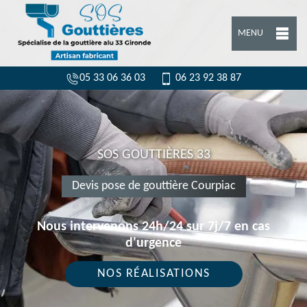
MENU
05 33 06 36 03
06 23 92 38 87
SOS GOUTTIÈRES 33
Devis pose de gouttière Courpiac
Nous intervenons 24h/24 sur 7j/7 en cas
d'urgence
NOS RÉALISATIONS