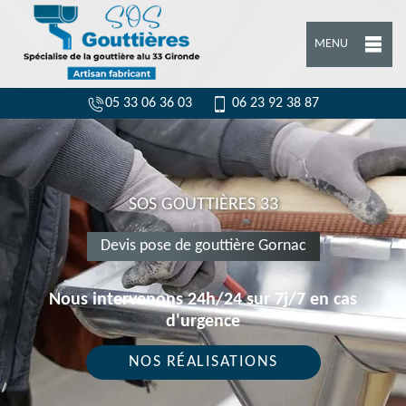
MENU
05 33 06 36 03
06 23 92 38 87
SOS GOUTTIÈRES 33
Devis pose de gouttière Gornac
Nous intervenons 24h/24 sur 7j/7 en cas
d'urgence
NOS RÉALISATIONS