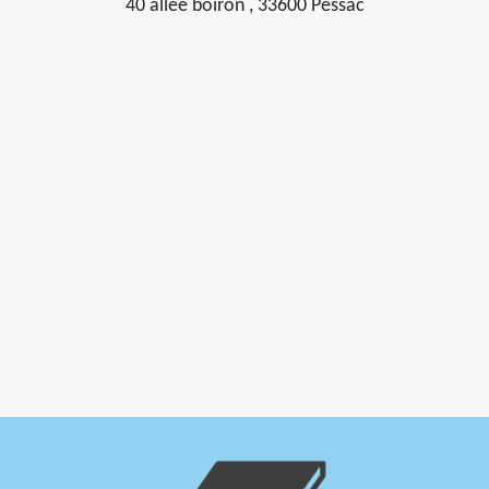
40 allée boiron , 33600 Pessac