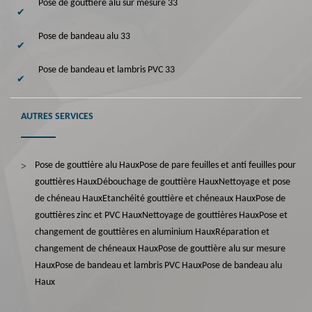
Pose de gouttière alu sur mesure 33
Pose de bandeau alu 33
Pose de bandeau et lambris PVC 33
AUTRES SERVICES
Pose de gouttière alu Haux
Pose de pare feuilles et anti feuilles pour
gouttières Haux
Débouchage de gouttière Haux
Nettoyage et pose
de chéneau Haux
Etanchéité gouttière et chéneaux Haux
Pose de
gouttières zinc et PVC Haux
Nettoyage de gouttières Haux
Pose et
changement de gouttières en aluminium Haux
Réparation et
changement de chéneaux Haux
Pose de gouttière alu sur mesure
Haux
Pose de bandeau et lambris PVC Haux
Pose de bandeau alu
Haux