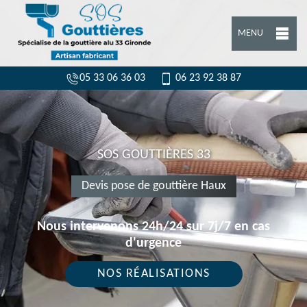
MENU
05 33 06 36 03
06 23 92 38 87
SOS GOUTTIÈRES 33
Devis pose de gouttière Haux
Nous intervenons 24h/24 sur 7j/7 en cas
d'urgence
NOS RÉALISATIONS