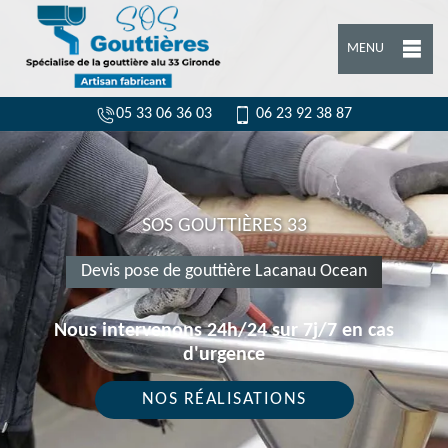
MENU
05 33 06 36 03
06 23 92 38 87
SOS GOUTTIÈRES 33
Devis pose de gouttière Lacanau Ocean
Nous intervenons 24h/24 sur 7j/7 en cas
d'urgence
NOS RÉALISATIONS