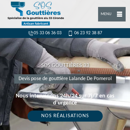
MENU
05 33 06 36 03
06 23 92 38 87
SOS GOUTTIÈRES 33
Devis pose de gouttière Lalande De Pomerol
Nous intervenons 24h/24 sur 7j/7 en cas
d'urgence
NOS RÉALISATIONS