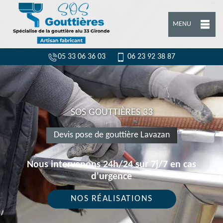
MENU
05 33 06 36 03
06 23 92 38 87
SOS GOUTTIÈRES 33
Devis pose de gouttière Lavazan
Nous intervenons 24h/24 sur 7j/7 en cas
d'urgence
NOS RÉALISATIONS