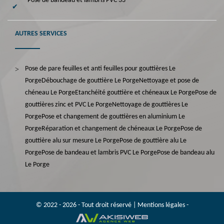
Pose de bandeau et lambris PVC 33
AUTRES SERVICES
Pose de pare feuilles et anti feuilles pour gouttières Le
Porge
Débouchage de gouttière Le Porge
Nettoyage et pose de
chéneau Le Porge
Etanchéité gouttière et chéneaux Le Porge
Pose de
gouttières zinc et PVC Le Porge
Nettoyage de gouttières Le
Porge
Pose et changement de gouttières en aluminium Le
Porge
Réparation et changement de chéneaux Le Porge
Pose de
gouttière alu sur mesure Le Porge
Pose de gouttière alu Le
Porge
Pose de bandeau et lambris PVC Le Porge
Pose de bandeau alu
Le Porge
© 2022 - 2026 - Tout droit réservé |
Mentions légales
-