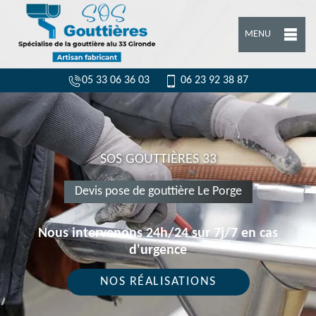
MENU
05 33 06 36 03
06 23 92 38 87
SOS GOUTTIÈRES 33
Devis pose de gouttière Le Porge
Nous intervenons 24h/24 sur 7j/7 en cas
d'urgence
NOS RÉALISATIONS