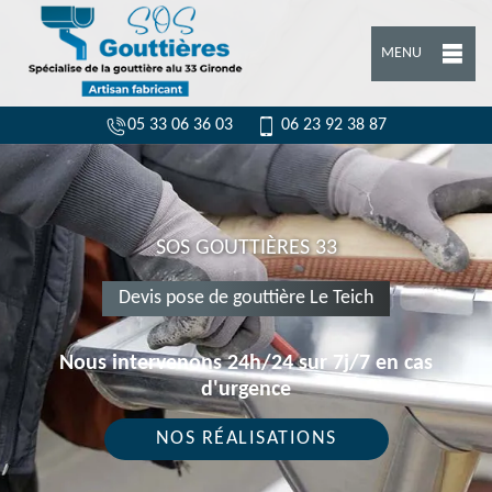
MENU
05 33 06 36 03
06 23 92 38 87
SOS GOUTTIÈRES 33
Devis pose de gouttière Le Teich
Nous intervenons 24h/24 sur 7j/7 en cas
d'urgence
NOS RÉALISATIONS