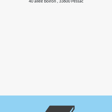
40 allée boiron , 33600 Pessac