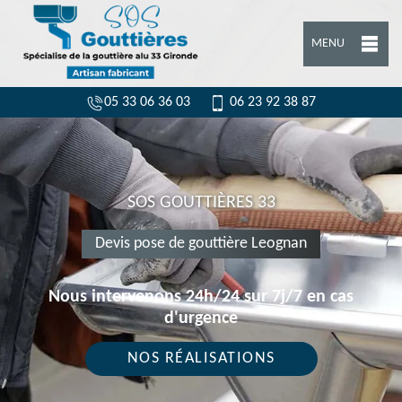
MENU
05 33 06 36 03
06 23 92 38 87
SOS GOUTTIÈRES 33
Devis pose de gouttière Leognan
Nous intervenons 24h/24 sur 7j/7 en cas
d'urgence
NOS RÉALISATIONS