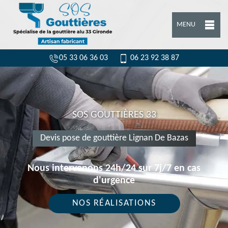
MENU
05 33 06 36 03
06 23 92 38 87
SOS GOUTTIÈRES 33
Devis pose de gouttière Lignan De Bazas
Nous intervenons 24h/24 sur 7j/7 en cas
d'urgence
NOS RÉALISATIONS