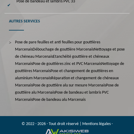
Pose de bandeau et lambris PVC 33
AUTRES SERVICES
Pose de pare feuilles et anti feuilles pour gouttières
Marcenais
Débouchage de gouttière Marcenais
Nettoyage et pose
de chéneau Marcenais
Etanchéité gouttière et chéneaux
Marcenais
Pose de gouttières zinc et PVC Marcenais
Nettoyage de
gouttières Marcenais
Pose et changement de gouttières en
aluminium Marcenais
Réparation et changement de chéneaux
Marcenais
Pose de gouttière alu sur mesure Marcenais
Pose de
gouttière alu Marcenais
Pose de bandeau et lambris PVC
Marcenais
Pose de bandeau alu Marcenais
© 2022 - 2026 - Tout droit réservé |
Mentions légales
-