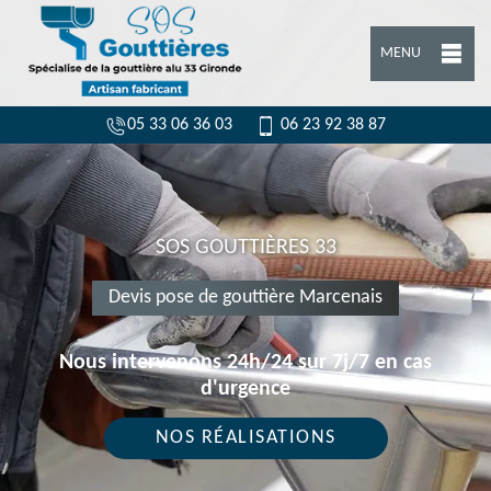
MENU
05 33 06 36 03
06 23 92 38 87
SOS GOUTTIÈRES 33
Devis pose de gouttière Marcenais
Nous intervenons 24h/24 sur 7j/7 en cas
d'urgence
NOS RÉALISATIONS