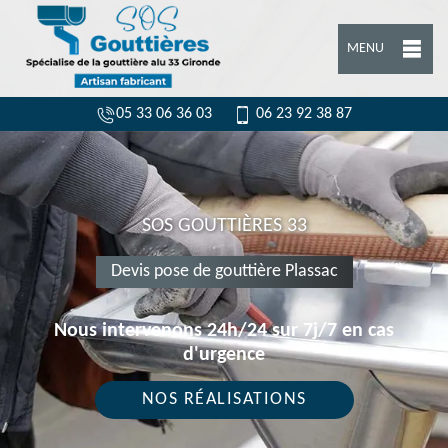
MENU
05 33 06 36 03
06 23 92 38 87
SOS GOUTTIÈRES 33
Devis pose de gouttière Plassac
Nous intervenons 24h/24 sur 7j/7 en cas
d'urgence
NOS RÉALISATIONS