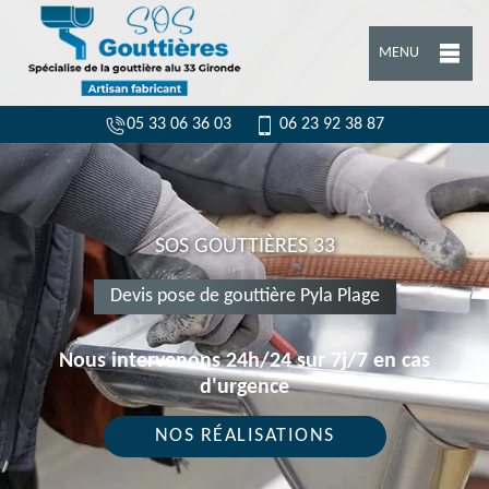
MENU
05 33 06 36 03
06 23 92 38 87
SOS GOUTTIÈRES 33
Devis pose de gouttière Pyla Plage
Nous intervenons 24h/24 sur 7j/7 en cas
d'urgence
NOS RÉALISATIONS