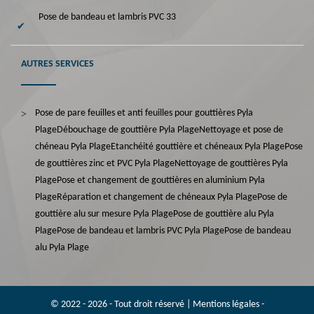
Pose de bandeau et lambris PVC 33
AUTRES SERVICES
Pose de pare feuilles et anti feuilles pour gouttières Pyla
Plage
Débouchage de gouttière Pyla Plage
Nettoyage et pose de
chéneau Pyla Plage
Etanchéité gouttière et chéneaux Pyla Plage
Pose
de gouttières zinc et PVC Pyla Plage
Nettoyage de gouttières Pyla
Plage
Pose et changement de gouttières en aluminium Pyla
Plage
Réparation et changement de chéneaux Pyla Plage
Pose de
gouttière alu sur mesure Pyla Plage
Pose de gouttière alu Pyla
Plage
Pose de bandeau et lambris PVC Pyla Plage
Pose de bandeau
alu Pyla Plage
© 2022 - 2026 - Tout droit réservé |
Mentions légales
-