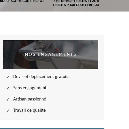
BOUCHAGE DE GOUTTIÈRE 33
POSE DE PARE FEUILLES ET ANTI
DEVIS POSE 
FEUILLES POUR GOUTTIÈRES 33
NOS ENGAGEMENTS
Devis et déplacement gratuits
Sans engagement
Artisan passionné
Travail de qualité