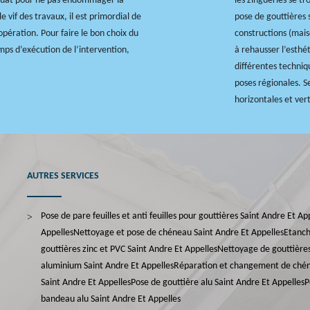
quat pour ne pas endommager la
les zingueries se tr
e vif des travaux, il est primordial de
pose de gouttières s
’opération. Pour faire le bon choix du
constructions (mais
temps d’exécution de l’intervention,
à rehausser l’esthét
différentes techniq
poses régionales. S
horizontales et vert
AUTRES SERVICES
Pose de pare feuilles et anti feuilles pour gouttières Saint Andre Et Ap
Appelles
Nettoyage et pose de chéneau Saint Andre Et Appelles
Etanch
gouttières zinc et PVC Saint Andre Et Appelles
Nettoyage de gouttières
aluminium Saint Andre Et Appelles
Réparation et changement de chén
Saint Andre Et Appelles
Pose de gouttière alu Saint Andre Et Appelles
P
bandeau alu Saint Andre Et Appelles