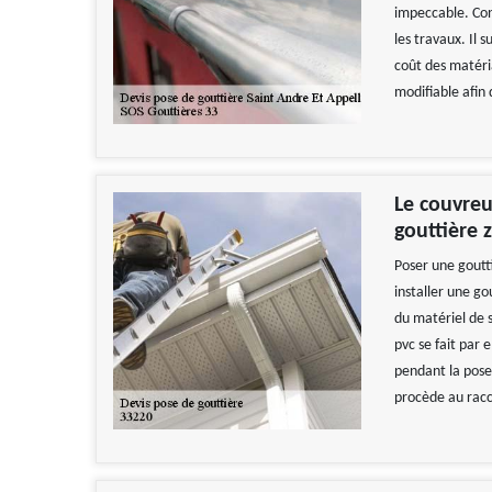
impeccable. Con
les travaux. Il 
coût des matéri
modifiable afin 
Le couvreu
gouttière 
Poser une goutti
installer une go
du matériel de s
pvc se fait par
pendant la pose d
procède au racc