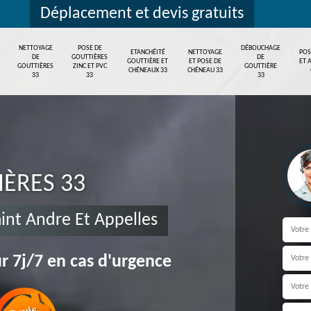
Déplacement et devis gratuits
NETTOYAGE
POSE DE
DÉBOUCHAGE
ETANCHÉITÉ
NETTOYAGE
POS
DE
GOUTTIÈRES
DE
GOUTTIÈRE ET
ET POSE DE
ET 
GOUTTIÈRES
ZINC ET PVC
GOUTTIÈRE
CHÉNEAUX 33
CHÉNEAU 33
33
33
33
IÈRES 33
aint Andre Et Appelles
r 7j/7 en cas d'urgence