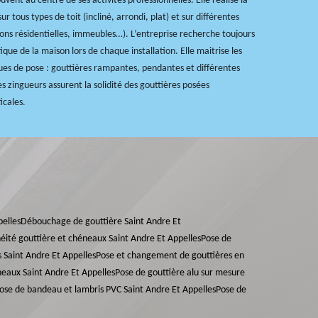
ouvent au centre de ses activités professionnelles. Elle réalise la
ur tous types de toit (incliné, arrondi, plat) et sur différentes
ons résidentielles, immeubles…). L’entreprise recherche toujours
ique de la maison lors de chaque installation. Elle maitrise les
ues de pose : gouttières rampantes, pendantes et différentes
es zingueurs assurent la solidité des gouttières posées
icales.
pelles
Débouchage de gouttière Saint Andre Et
éité gouttière et chéneaux Saint Andre Et Appelles
Pose de
 Saint Andre Et Appelles
Pose et changement de gouttières en
eaux Saint Andre Et Appelles
Pose de gouttière alu sur mesure
ose de bandeau et lambris PVC Saint Andre Et Appelles
Pose de