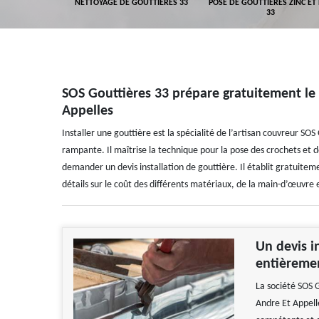
GEMENT DE
NETTOYAGE DE GOUTTIÈRES 33
POSE DE GOUTTIÈRES ZINC ET
ALUMINIUM 33
33
SOS Gouttières 33 prépare gratuitement le d
Appelles
Installer une gouttière est la spécialité de l’artisan couvreur SO
rampante. Il maîtrise la technique pour la pose des crochets et des
demander un devis installation de gouttière. Il établit gratuite
détails sur le coût des différents matériaux, de la main-d’œuvre 
Un devis i
entièremen
La société SOS 
Andre Et Appelle