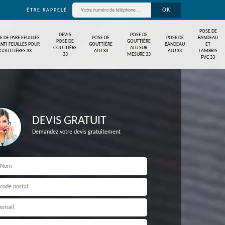
ÊTRE RAPPELÉ
POSE DE
DEVIS
POSE DE
E DE PARE FEUILLES
POSE DE
POSE DE
BANDEAU
POSE DE
GOUTTIÈRE
ANTI FEUILLES POUR
GOUTTIÈRE
BANDEAU
ET
GOUTTIÈRE
ALU SUR
GOUTTIÈRES 33
ALU 33
ALU 33
LAMBRIS
33
MESURE 33
PVC 33
DEVIS GRATUIT
Demandez votre devis gratuitement