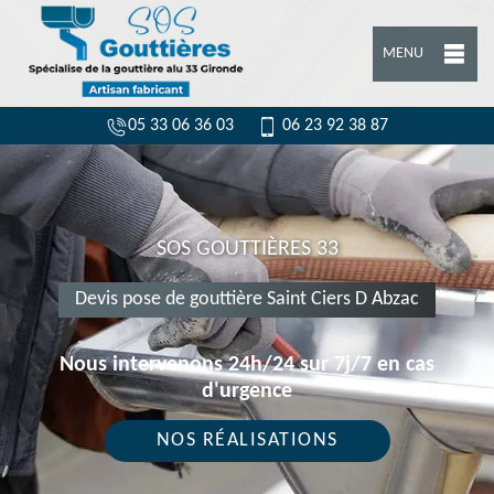
MENU
05 33 06 36 03
06 23 92 38 87
SOS GOUTTIÈRES 33
Devis pose de gouttière Saint Ciers D Abzac
Nous intervenons 24h/24 sur 7j/7 en cas
d'urgence
NOS RÉALISATIONS