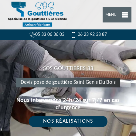
MENU
05 33 06 36 03
06 23 92 38 87
SOS GOUTTIÈRES 33
Devis pose de gouttière Saint Genis Du Bois
Nous intervenons 24h/24 sur 7j/7 en cas
d'urgence
NOS RÉALISATIONS