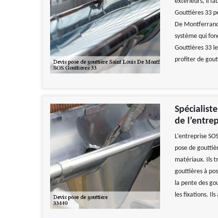
extérieurs, il f
Gouttières 33 pe
De Montferrand 
système qui fon
Gouttières 33 le
profiter de gou
Spécialist
de l’entre
L’entreprise SO
pose de gouttiè
matériaux. Ils t
gouttières à pos
la pente des gou
les fixations. I