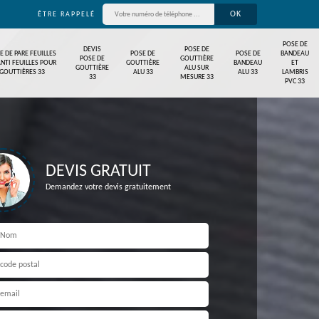
ÊTRE RAPPELÉ
POSE DE
DEVIS
POSE DE
E DE PARE FEUILLES
POSE DE
POSE DE
BANDEAU
POSE DE
GOUTTIÈRE
ANTI FEUILLES POUR
GOUTTIÈRE
BANDEAU
ET
GOUTTIÈRE
ALU SUR
GOUTTIÈRES 33
ALU 33
ALU 33
LAMBRIS
33
MESURE 33
PVC 33
DEVIS GRATUIT
Demandez votre devis gratuitement