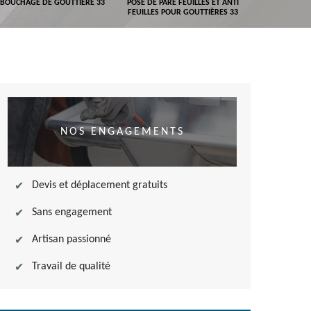
BOUCHAGE DE GOUTTIÈRE 33
POSE DE PARE FEUILLES ET ANTI
DEVIS POSE 
FEUILLES POUR GOUTTIÈRES 33
NOS ENGAGEMENTS
Devis et déplacement gratuits
Sans engagement
Artisan passionné
Travail de qualité