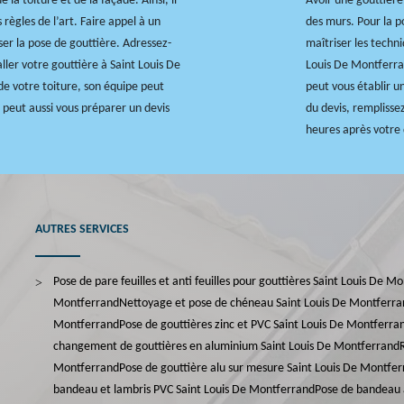
la toiture et de la façade. Ainsi, il
Avoir une gouttière
 règles de l’art. Faire appel à un
des murs. Pour la p
er la pose de gouttière. Adressez-
maîtriser les techni
ller votre gouttière à Saint Louis De
Louis De Montferran
e votre toiture, son équipe peut
peut vous établir u
e peut aussi vous préparer un devis
du devis, remplissez
heures après votr
AUTRES SERVICES
Pose de pare feuilles et anti feuilles pour gouttières Saint Louis De M
Montferrand
Nettoyage et pose de chéneau Saint Louis De Montferr
Montferrand
Pose de gouttières zinc et PVC Saint Louis De Montferra
changement de gouttières en aluminium Saint Louis De Montferrand
Montferrand
Pose de gouttière alu sur mesure Saint Louis De Montfe
bandeau et lambris PVC Saint Louis De Montferrand
Pose de bandeau 