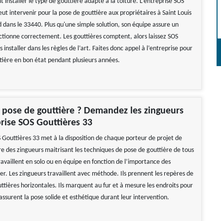
aut installer le type de gouttière adapté à la toiture. L’entreprise SOS
ut intervenir pour la pose de gouttière aux propriétaires à Saint Louis
dans le 33440. Plus qu'une simple solution, son équipe assure un
ctionne correctement. Les gouttières comptent, alors laissez SOS
s installer dans les règles de l’art. Faites donc appel à l’entreprise pour
ttière en bon état pendant plusieurs années.
e pose de gouttière ? Demandez les zingueurs
prise SOS Gouttières 33
S Gouttières 33 met à la disposition de chaque porteur de projet de
re des zingueurs maitrisant les techniques de pose de gouttière de tous
ravaillent en solo ou en équipe en fonction de l’importance des
er. Les zingueurs travaillent avec méthode. Ils prennent les repères de
ttières horizontales. Ils marquent au fur et à mesure les endroits pour
ls assurent la pose solide et esthétique durant leur intervention.