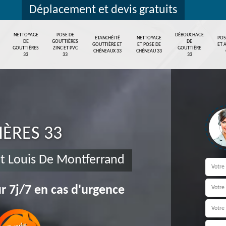
Déplacement et devis gratuits
NETTOYAGE
POSE DE
DÉBOUCHAGE
ETANCHÉITÉ
NETTOYAGE
POS
DE
GOUTTIÈRES
DE
GOUTTIÈRE ET
ET POSE DE
ET 
GOUTTIÈRES
ZINC ET PVC
GOUTTIÈRE
CHÉNEAUX 33
CHÉNEAU 33
33
33
33
IÈRES 33
nt Louis De Montferrand
r 7j/7 en cas d'urgence