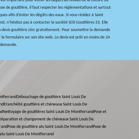
 est important pour éviter les dégâts au niveau de la toiture ou
ose de gouttière, il faut respecter les réglementations et surtout
ques afin d’éviter les dégâts des eaux. Si vous résidez à Saint
d, n’hésitez pas à contacter la société SOS Gouttières 33. Elle
n devis gouttière zinc gratuitement. Pour soumettre la demande
 le formulaire sur son site web. Le devis est prêt en moins de 24
e demande.
ontferrand
Débouchage de gouttière Saint Louis De
and
Etanchéité gouttière et chéneaux Saint Louis De
nd
Nettoyage de gouttières Saint Louis De Montferrand
Pose et
Réparation et changement de chéneaux Saint Louis De
rrand
Pose de gouttière alu Saint Louis De Montferrand
Pose de
alu Saint Louis De Montferrand