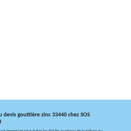
u devis gouttière zinc 33440 chez SOS
3