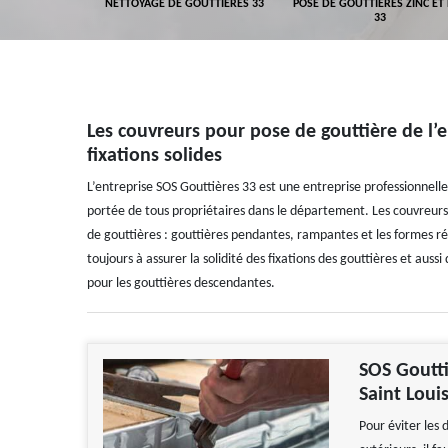
GEMENT DE
NETTOYAGE DE GOUTTIÈRES 33
POSE DE GOUTTIÈRES ZINC ET
ALUMINIUM 33
33
Les couvreurs pour pose de gouttière de l’
fixations solides
L’entreprise SOS Gouttières 33 est une entreprise professionnelle
portée de tous propriétaires dans le département. Les couvreurs z
de gouttières : gouttières pendantes, rampantes et les formes ré
toujours à assurer la solidité des fixations des gouttières et auss
pour les gouttières descendantes.
SOS Goutti
Saint Loui
Pour éviter les 