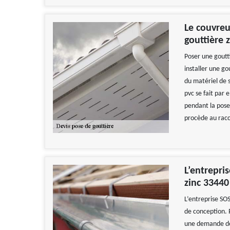
Le couvreu
gouttière 
Poser une goutti
installer une go
du matériel de s
pvc se fait par
pendant la pose d
procède au racc
L’entrepri
zinc 33440
L’entreprise SOS
de conception. P
une demande de d