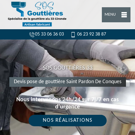
MENU
05 33 06 36 03
06 23 92 38 87
SOS GOUTTIÈRES 33
Devis pose de gouttière Saint Pardon De Conques
Nous intervenons 24h/24 sur 7j/7 en cas
d'urgence
NOS RÉALISATIONS