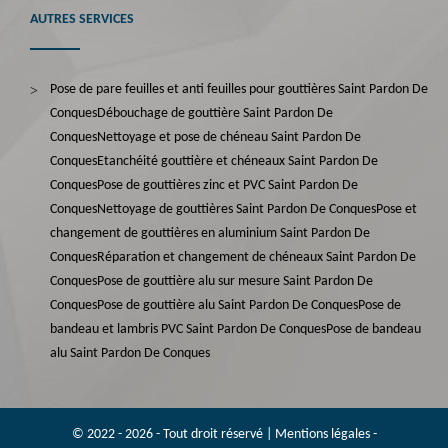
AUTRES SERVICES
Pose de pare feuilles et anti feuilles pour gouttières Saint Pardon De
Conques
Débouchage de gouttière Saint Pardon De
Conques
Nettoyage et pose de chéneau Saint Pardon De
Conques
Etanchéité gouttière et chéneaux Saint Pardon De
Conques
Pose de gouttières zinc et PVC Saint Pardon De
Conques
Nettoyage de gouttières Saint Pardon De Conques
Pose et
changement de gouttières en aluminium Saint Pardon De
Conques
Réparation et changement de chéneaux Saint Pardon De
Conques
Pose de gouttière alu sur mesure Saint Pardon De
Conques
Pose de gouttière alu Saint Pardon De Conques
Pose de
bandeau et lambris PVC Saint Pardon De Conques
Pose de bandeau
alu Saint Pardon De Conques
© 2022 - 2026 - Tout droit réservé |
Mentions légales
-