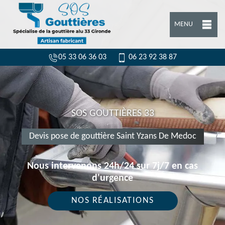
MENU
05 33 06 36 03
06 23 92 38 87
SOS GOUTTIÈRES 33
Devis pose de gouttière Saint Yzans De Medoc
Nous intervenons 24h/24 sur 7j/7 en cas
d'urgence
NOS RÉALISATIONS