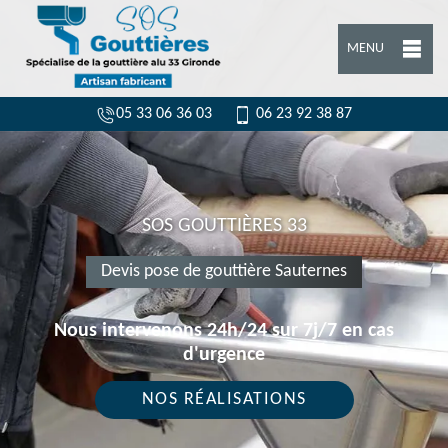
MENU
05 33 06 36 03
06 23 92 38 87
SOS GOUTTIÈRES 33
Devis pose de gouttière Sauternes
Nous intervenons 24h/24 sur 7j/7 en cas
d'urgence
NOS RÉALISATIONS