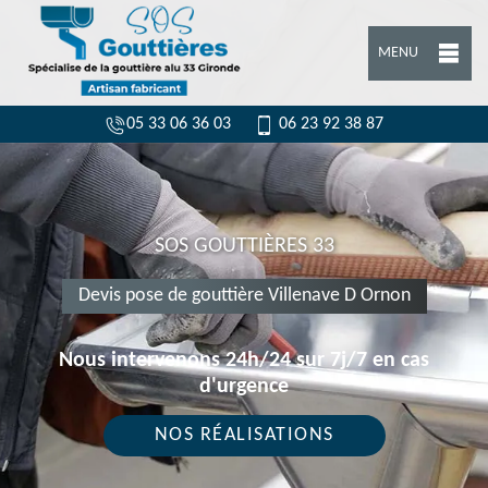
MENU
05 33 06 36 03
06 23 92 38 87
SOS GOUTTIÈRES 33
Devis pose de gouttière Villenave D Ornon
Nous intervenons 24h/24 sur 7j/7 en cas
d'urgence
NOS RÉALISATIONS