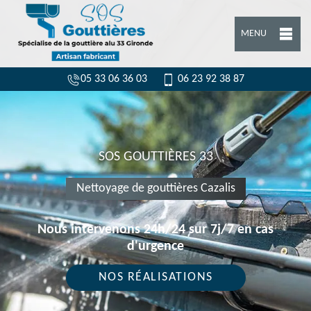
MENU
05 33 06 36 03
06 23 92 38 87
SOS GOUTTIÈRES 33
Nettoyage de gouttières Cazalis
Nous intervenons 24h/24 sur 7j/7 en cas
d'urgence
NOS RÉALISATIONS