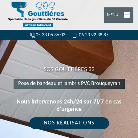
MENU
05 33 06 36 03
06 23 92 38 87
SOS GOUTTIÈRES 33
Pose de bandeau et lambris PVC Brouqueyran
Nous intervenons 24h/24 sur 7j/7 en cas
d'urgence
NOS RÉALISATIONS