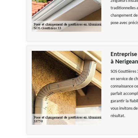
zingueurs instal
traditionnelles 
changement de g
pose avec précis
Entreprise
à Nerigean
SOS Gouttières 
en service de 
connaissance cer
parfait accomp
garantir la fiab
vous invitons de
résultat.