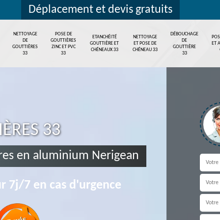
Déplacement et devis gratuits
NETTOYAGE
POSE DE
DÉBOUCHAGE
ETANCHÉITÉ
NETTOYAGE
POS
DE
GOUTTIÈRES
DE
GOUTTIÈRE ET
ET POSE DE
ET 
GOUTTIÈRES
ZINC ET PVC
GOUTTIÈRE
CHÉNEAUX 33
CHÉNEAU 33
33
33
33
IÈRES 33
res en aluminium Nerigean
r 7j/7 en cas d'urgence