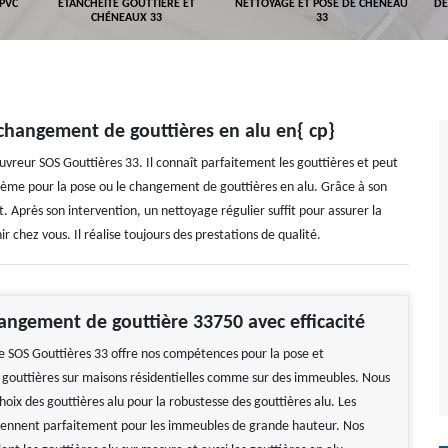
 PVC
ETANCHÉITÉ GOUTTIÈRE ET
NETTOYAGE ET POSE DE CHÉNEAU
DÉ
CHÉNEAUX 33
33
changement de gouttières en alu en{ cp}
ouvreur SOS Gouttières 33. Il connaît parfaitement les gouttières et peut
oblème pour la pose ou le changement de gouttières en alu. Grâce à son
nt. Après son intervention, un nettoyage régulier suffit pour assurer la
r chez vous. Il réalise toujours des prestations de qualité.
angement de gouttière 33750 avec efficacité
e SOS Gouttières 33 offre nos compétences pour la pose et
outtières sur maisons résidentielles comme sur des immeubles. Nous
hoix des gouttières alu pour la robustesse des gouttières alu. Les
iennent parfaitement pour les immeubles de grande hauteur. Nos