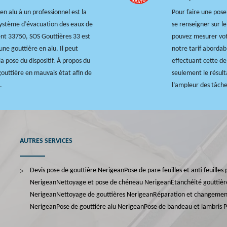
n alu à un professionnel est la
Pour faire une pose
 système d’évacuation des eaux de
se renseigner sur l
ent 33750, SOS Gouttières 33 est
pouvez mesurer votr
une gouttière en alu. Il peut
notre tarif abordab
a pose du dispositif. À propos du
effectuant cette de
gouttière en mauvais état afin de
seulement le résult
.
l’ampleur des tâche
AUTRES SERVICES
Devis pose de gouttière Nerigean
Pose de pare feuilles et anti feuille
Nerigean
Nettoyage et pose de chéneau Nerigean
Etanchéité gouttiè
Nerigean
Nettoyage de gouttières Nerigean
Réparation et changemen
Nerigean
Pose de gouttière alu Nerigean
Pose de bandeau et lambris 