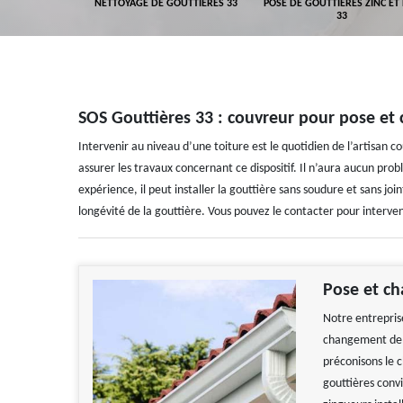
GEMENT DE
NETTOYAGE DE GOUTTIÈRES 33
POSE DE GOUTTIÈRES ZINC ET
ALUMINIUM 33
33
SOS Gouttières 33 : couvreur pour pose et 
Intervenir au niveau d’une toiture est le quotidien de l’artisan c
assurer les travaux concernant ce dispositif. Il n’aura aucun pr
expérience, il peut installer la gouttière sans soudure et sans joi
longévité de la gouttière. Vous pouvez le contacter pour interveni
Pose et ch
Notre entrepris
changement de g
préconisons le c
gouttières conv