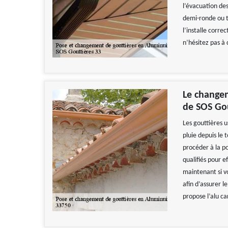
l’évacuation des
demi-ronde ou tr
l’installe correc
n’hésitez pas à
Le changem
de SOS Gou
Les gouttières 
pluie depuis le 
procéder à la p
qualifiés pour e
maintenant si v
afin d’assurer l
propose l’alu ca