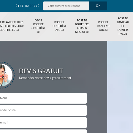
ÊTRE RAPPELÉ
POSE DE
DEVIS
POSE DE
E DE PARE FEUILLES
POSE DE
POSE DE
BANDEAU
POSE DE
GOUTTIÈRE
ANTI FEUILLES POUR
GOUTTIÈRE
BANDEAU
ET
GOUTTIÈRE
ALU SUR
GOUTTIÈRES 33
ALU 33
ALU 33
LAMBRIS
33
MESURE 33
PVC 33
DEVIS GRATUIT
Demandez votre devis gratuitement