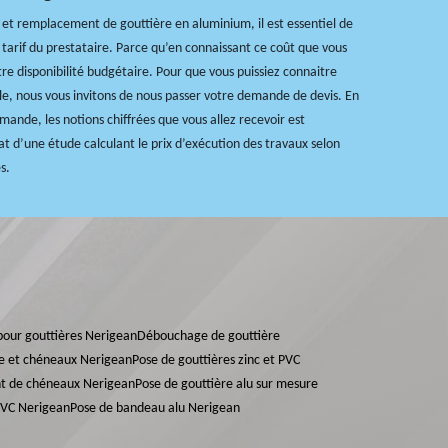
 et remplacement de gouttière en aluminium, il est essentiel de
e tarif du prestataire. Parce qu’en connaissant ce coût que vous
e disponibilité budgétaire. Pour que vous puissiez connaitre
le, nous vous invitons de nous passer votre demande de devis. En
mande, les notions chiffrées que vous allez recevoir est
at d’une étude calculant le prix d’exécution des travaux selon
s.
s pour gouttières Nerigean
Débouchage de gouttière
re et chéneaux Nerigean
Pose de gouttières zinc et PVC
t de chéneaux Nerigean
Pose de gouttière alu sur mesure
PVC Nerigean
Pose de bandeau alu Nerigean