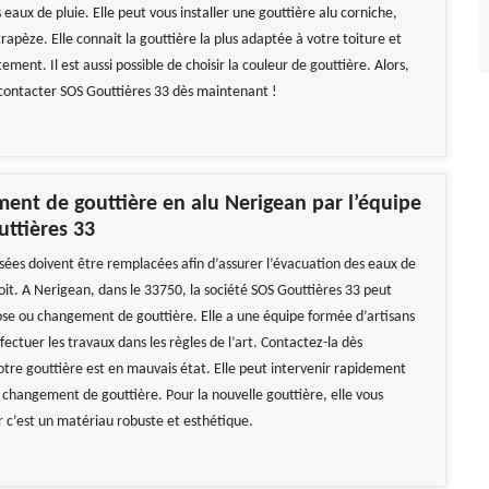
 eaux de pluie. Elle peut vous installer une gouttière alu corniche,
apèze. Elle connait la gouttière la plus adaptée à votre toiture et
tement. Il est aussi possible de choisir la couleur de gouttière. Alors,
 contacter SOS Gouttières 33 dès maintenant !
ent de gouttière en alu Nerigean par l’équipe
ttières 33
usées doivent être remplacées afin d’assurer l’évacuation des eaux de
toit. A Nerigean, dans le 33750, la société SOS Gouttières 33 peut
ose ou changement de gouttière. Elle a une équipe formée d’artisans
ffectuer les travaux dans les règles de l’art. Contactez-la dès
otre gouttière est en mauvais état. Elle peut intervenir rapidement
e changement de gouttière. Pour la nouvelle gouttière, elle vous
r c’est un matériau robuste et esthétique.