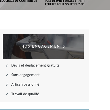
BOUCHAGE DE GOUTTIÈRE 33
POSE DE PARE FEUILLES ET ANTI
DEVIS POSE 
FEUILLES POUR GOUTTIÈRES 33
NOS ENGAGEMENTS
Devis et déplacement gratuits
Sans engagement
Artisan passionné
Travail de qualité