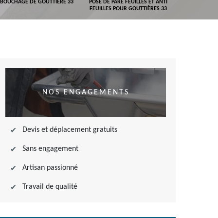
BOUCHAGE DE GOUTTIÈRE 33
POSE DE PARE FEUILLES ET ANTI
DEVIS POSE 
FEUILLES POUR GOUTTIÈRES 33
NOS ENGAGEMENTS
Devis et déplacement gratuits
Sans engagement
Artisan passionné
Travail de qualité