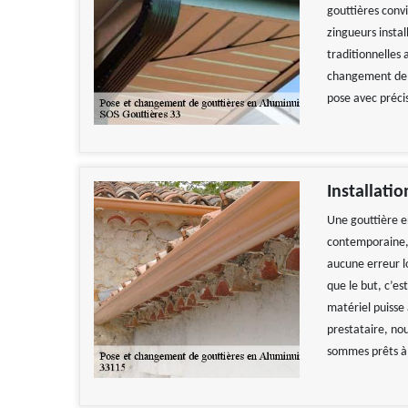
gouttières conv
zingueurs instal
traditionnelles 
changement de g
pose avec précis
Installati
Une gouttière en
contemporaine, s
aucune erreur lo
que le but, c’es
matériel puisse
prestataire, no
sommes prêts à 