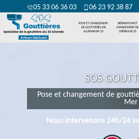
05 33 06 36 03
06 23 92 38 87
POSE ET CHANGEMENT
RÉPARATION ET
DE GOUTTIÈRES EN
CHANGEMENT DE
ALUMINIUM 33
CHÉNEAUX 33
SOS GOUTT
Pose et changement de gouttiè
Mer
Nous intervenons 24h/24 su