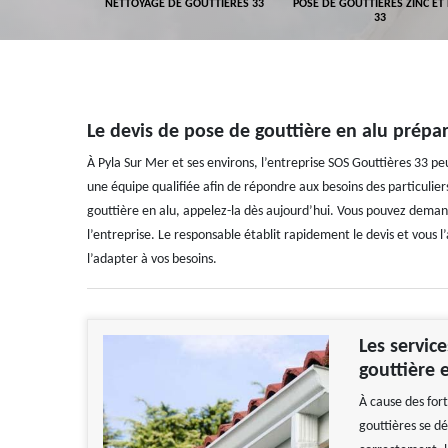
GEMENT DE
NETTOYAGE DE GOUTTIÈRES 33
POSE DE GOUTTIÈRES ZINC ET
ALUMINIUM 33
33
Le devis de pose de gouttière en alu prépa
À Pyla Sur Mer et ses environs, l’entreprise SOS Gouttières 33 pe
une équipe qualifiée afin de répondre aux besoins des particuliers
gouttière en alu, appelez-la dès aujourd’hui. Vous pouvez dema
l’entreprise. Le responsable établit rapidement le devis et vous
l’adapter à vos besoins.
Les servic
gouttière 
À cause des fort
gouttières se dé