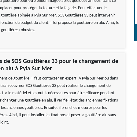
la gouttière peut être endommagée après quelques années. Dans ce
remplacer pour protéger la toiture et la façade. Pour effectuer le
outtière abîmée à Pyla Sur Mer, SOS Gouttières 33 peut intervenir
onction du budget du client, il lui propose la gouttière en alu. Ainsi, le
e gouttières robustes.
es de SOS Gouttières 33 pour le changement de
en alu à Pyla Sur Mer
ent de gouttière, il faut contacter un expert. À Pyla Sur Mer ou dans
’artisan couvreur SOS Gouttières 33 peut réaliser le changement de
. Il a le matériel et les outils nécessaires pour être efficace pendant
r changer une gouttière en alu, il vérifie l’état des anciennes fixations
 les anciennes gouttières. Ensuite, il prend les mesures pour les
res. Ainsi, il peut installer les fixations et poser la gouttière alu sans
joint.