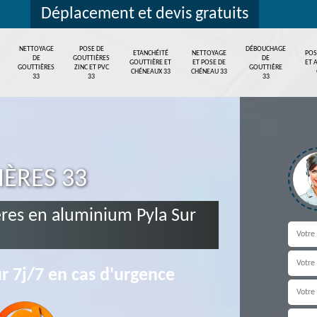
Déplacement et devis gratuits
NETTOYAGE
POSE DE
DÉBOUCHAGE
ETANCHÉITÉ
NETTOYAGE
POS
DE
GOUTTIÈRES
DE
GOUTTIÈRE ET
ET POSE DE
ET 
GOUTTIÈRES
ZINC ET PVC
GOUTTIÈRE
CHÉNEAUX 33
CHÉNEAU 33
33
33
33
IÈRES 33
res en aluminium Pyla Sur
r 7j/7 en cas d'urgence