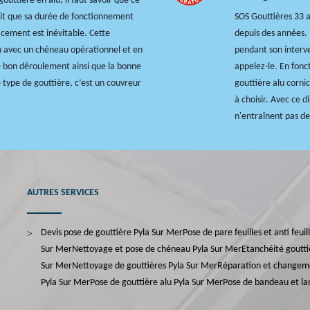
ttière en alu, il faut savoir que ce
ait que sa durée de fonctionnement
SOS Gouttières 33 a
acement est inévitable. Cette
depuis des années. 
en avec un chéneau opérationnel et en
pendant son interve
e bon déroulement ainsi que la bonne
appelez-le. En fonct
 type de gouttière, c’est un couvreur
gouttière alu corni
à choisir. Avec ce di
n'entraînent pas de
AUTRES SERVICES
Devis pose de gouttière Pyla Sur Mer
Pose de pare feuilles et anti feui
Sur Mer
Nettoyage et pose de chéneau Pyla Sur Mer
Etanchéité goutti
Sur Mer
Nettoyage de gouttières Pyla Sur Mer
Réparation et changem
Pyla Sur Mer
Pose de gouttière alu Pyla Sur Mer
Pose de bandeau et la