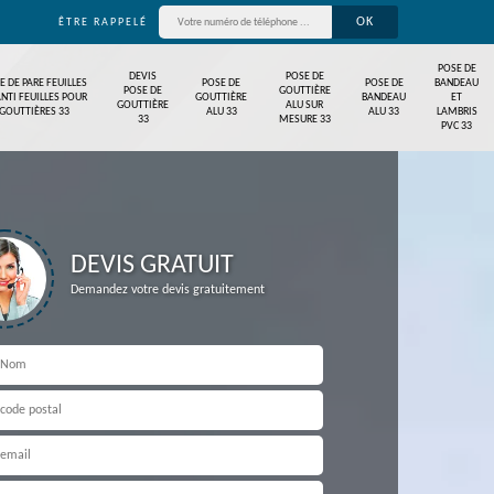
ÊTRE RAPPELÉ
POSE DE
DEVIS
POSE DE
E DE PARE FEUILLES
POSE DE
POSE DE
BANDEAU
POSE DE
GOUTTIÈRE
ANTI FEUILLES POUR
GOUTTIÈRE
BANDEAU
ET
GOUTTIÈRE
ALU SUR
GOUTTIÈRES 33
ALU 33
ALU 33
LAMBRIS
33
MESURE 33
PVC 33
DEVIS GRATUIT
Demandez votre devis gratuitement