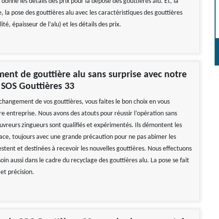
donne les détails des prix pour la dépose des gouttières alu. Et, la
 la pose des gouttières alu avec les caractéristiques des gouttières
té, épaisseur de l’alu) et les détails des prix.
ent de gouttière alu sans surprise avec notre
 SOS Gouttières 33
 changement de vos gouttières, vous faites le bon choix en vous
re entreprise. Nous avons des atouts pour réussir l’opération sans
uvreurs zingueurs sont qualifiés et expérimentés. Ils démontent les
lace, toujours avec une grande précaution pour ne pas abimer les
estent et destinées à recevoir les nouvelles gouttières. Nous effectuons
oin aussi dans le cadre du recyclage des gouttières alu. La pose se fait
et précision.