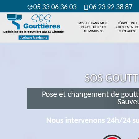
05 33 06 36 03
06 23 92 38 87
POSE ET CHANGEMENT
RÉPARATION ET
DE GOUTTIÈRES EN
CHANGEMENT DE
ALUMINIUM 33
CHÉNEAUX 33
SOS GOUTT
Pose et changement de goutt
Sauve
Nous intervenons 24h/24 su