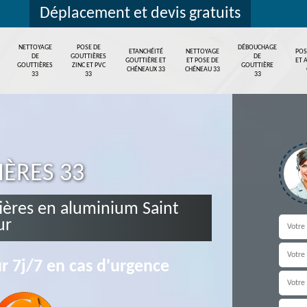
Déplacement et devis gratuits
NETTOYAGE
POSE DE
DÉBOUCHAGE
ETANCHÉITÉ
NETTOYAGE
POS
DE
GOUTTIÈRES
DE
GOUTTIÈRE ET
ET POSE DE
ET 
GOUTTIÈRES
ZINC ET PVC
GOUTTIÈRE
CHÉNEAUX 33
CHÉNEAU 33
33
33
33
IÈRES 33
ières en aluminium Saint
ur
r 7j/7 en cas d'urgence