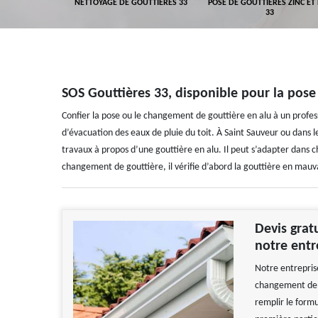
GEMENT DE
NETTOYAGE DE GOUTTIÈRES 33
POSE DE GOUTTIÈRES ZINC ET
ALUMINIUM 33
33
SOS Gouttières 33, disponible pour la pos
Confier la pose ou le changement de gouttière en alu à un profess
d’évacuation des eaux de pluie du toit. À Saint Sauveur ou dans 
travaux à propos d’une gouttière en alu. Il peut s’adapter dans ch
changement de gouttière, il vérifie d’abord la gouttière en mauva
Devis grat
notre entr
Notre entreprise
changement de go
remplir le formu