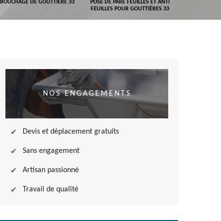
BOUCHAGE DE GOUTTIÈRE 33
POSE DE PARE FEUILLES ET ANTI
DEVIS POSE 
FEUILLES POUR GOUTTIÈRES 33
NOS ENGAGEMENTS
Devis et déplacement gratuits
Sans engagement
Artisan passionné
Travail de qualité