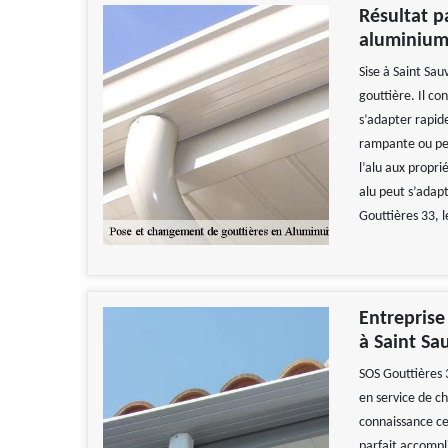
Résultat p
aluminium
Sise à Saint Sa
gouttière. Il con
s’adapter rapid
rampante ou pen
l’alu aux propri
alu peut s’adapt
Gouttières 33, l
Entreprise
à Saint Sa
SOS Gouttières 
en service de 
connaissance cer
parfait accomp