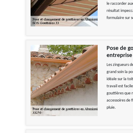
le raccorder aux
résultat impecca
formulaire sur s
Pose de go
entreprise
Les zingueurs d
grand soin la po
idéale sur la to
travail est faci
gouttières que 
accessoires de f
pluie.