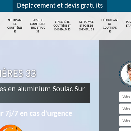
Déplacement et devis gratuits
NETTOYAGE
POSE DE
DÉBOUCHAGE
ETANCHÉITÉ
NETTOYAGE
POS
DE
GOUTTIÈRES
DE
GOUTTIÈRE ET
ET POSE DE
ET 
GOUTTIÈRES
ZINC ET PVC
GOUTTIÈRE
CHÉNEAUX 33
CHÉNEAU 33
33
33
33
IÈRES 33
es en aluminium Soulac Sur
r 7j/7 en cas d'urgence