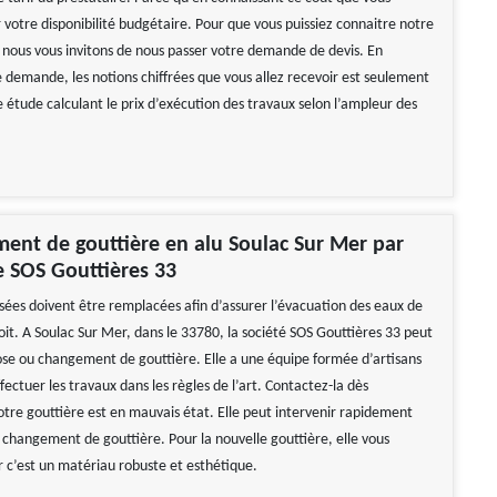
votre disponibilité budgétaire. Pour que vous puissiez connaitre notre
, nous vous invitons de nous passer votre demande de devis. En
e demande, les notions chiffrées que vous allez recevoir est seulement
e étude calculant le prix d’exécution des travaux selon l’ampleur des
ent de gouttière en alu Soulac Sur Mer par
e SOS Gouttières 33
usées doivent être remplacées afin d’assurer l’évacuation des eaux de
toit. A Soulac Sur Mer, dans le 33780, la société SOS Gouttières 33 peut
ose ou changement de gouttière. Elle a une équipe formée d’artisans
ffectuer les travaux dans les règles de l’art. Contactez-la dès
otre gouttière est en mauvais état. Elle peut intervenir rapidement
e changement de gouttière. Pour la nouvelle gouttière, elle vous
r c’est un matériau robuste et esthétique.