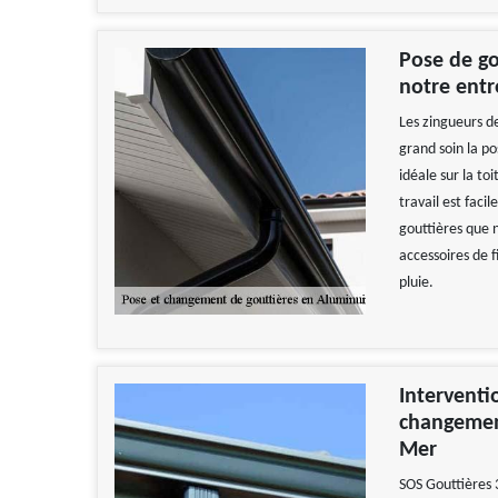
Pose de go
notre entr
Les zingueurs d
grand soin la po
idéale sur la to
travail est faci
gouttières que 
accessoires de f
pluie.
Interventi
changemen
Mer
SOS Gouttières 