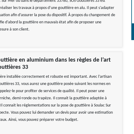
ac Sur Mer ou dans le département 33780, SOS Gouttières 33 est
réaliser les travaux à propos d’une gouttière en alu. Il peut s’adapter
uation afin d’assurer la pose du dispositif. À propos du changement de
rifie d’abord la gouttière en mauvais état afin de proposer une
sure à son client.
uttière en aluminium dans les règles de l’art
uttières 33
ière installée correctement et robuste est important. Avec l’artisan
uttières 33, vous aurez une gouttière posée suivant les normes en
appelez-le pour profiter de services de qualité. Il peut poser une
orniche, demi-ronde ou trapèze. Il connait la gouttière adaptée à
Il connait les réglementations sur la pose de gouttière à Soulac Sur
especte. Vous pouvez lui demander un devis pour avoir une estimation
vaux. Ainsi, vous pouvez préparer votre budget.