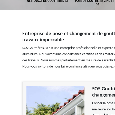
GEMENT DE
NETTOYAGE DE GOUTTIÈRES 33
POSE DE GOUTTIÈRES ZINC ET
ALUMINIUM 33
33
Entreprise de pose et changement de goutti
travaux impeccable
SOS Gouttières 33 est une entreprise professionnelle et experte
aluminium. Nous avons une connaissance certifiée et des matériel
des travaux. Nous sommes parfaitement en mesure de garantir la f
Nous vous invitons de nous faire confiance afin que vous puissiez 
SOS Goutti
changemen
Confier la pose 
meilleure soluti