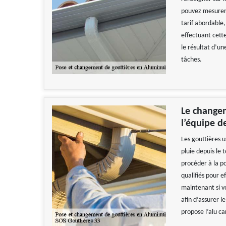
pouvez mesurer 
tarif abordable
effectuant cett
le résultat d’un
tâches.
Le changem
l’équipe d
Les gouttières 
pluie depuis le 
procéder à la p
qualifiés pour e
maintenant si v
afin d’assurer l
propose l’alu ca