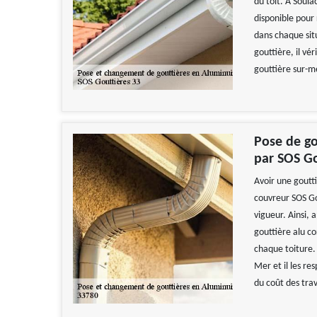
du toit. À Soul
disponible pour 
dans chaque sit
gouttière, il vé
gouttière sur-me
Pose de go
par SOS Go
Avoir une goutt
couvreur SOS Go
vigueur. Ainsi, 
gouttière alu c
chaque toiture. 
Mer et il les r
du coût des tra