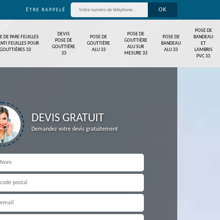
ÊTRE RAPPELÉ
POSE DE
DEVIS
POSE DE
E DE PARE FEUILLES
POSE DE
POSE DE
BANDEAU
POSE DE
GOUTTIÈRE
ANTI FEUILLES POUR
GOUTTIÈRE
BANDEAU
ET
GOUTTIÈRE
ALU SUR
GOUTTIÈRES 33
ALU 33
ALU 33
LAMBRIS
33
MESURE 33
PVC 33
DEVIS GRATUIT
Demandez votre devis gratuitement