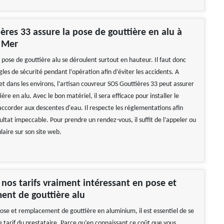
ères 33 assure la pose de gouttière en alu à
r Mer
 pose de gouttière alu se déroulent surtout en hauteur. Il faut donc
gles de sécurité pendant l’opération afin d’éviter les accidents. A
t dans les environs, l’artisan couvreur SOS Gouttières 33 peut assurer
ière en alu. Avec le bon matériel, il sera efficace pour installer le
 raccorder aux descentes d'eau. Il respecte les réglementations afin
ultat impeccable. Pour prendre un rendez-vous, il suffit de l’appeler ou
laire sur son site web.
nos tarifs vraiment intéressant en pose et
ent de gouttière alu
pose et remplacement de gouttière en aluminium, il est essentiel de se
e tarif du prestataire. Parce qu’en connaissant ce coût que vous