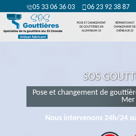
05 33 06 36 03
06 23 92 38 87
POSE ET CHANGEMENT
RÉPARATION ET
DE GOUTTIÈRES EN
CHANGEMENT DE
ALUMINIUM 33
CHÉNEAUX 33
SOS GOUTT
Pose et changement de gouttièr
Mer
Nous intervenons 24h/24 su