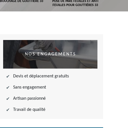
BOUCHAGE DE GOUTTIÈRE 33
POSE DE PARE FEUILLES ET ANTI
DEVIS POSE 
FEUILLES POUR GOUTTIÈRES 33
NOS ENGAGEMENTS
Devis et déplacement gratuits
Sans engagement
Artisan passionné
Travail de qualité