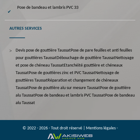
Pose de bandeau et lambris PVC 33
AUTRES SERVICES
Devis pose de gouttière Taussat
Pose de pare feuilles et anti feuilles
pour gouttières Taussat
Débouchage de gouttière Taussat
Nettoyage
et pose de chéneau Taussat
Etanchéité gouttière et chéneaux
Taussat
Pose de gouttières zinc et PVC Taussat
Nettoyage de
gouttières Taussat
Réparation et changement de chéneaux
Taussat
Pose de gouttière alu sur mesure Taussat
Pose de gouttière
alu Taussat
Pose de bandeau et lambris PVC Taussat
Pose de bandeau
alu Taussat
© 2022 - 2026 - Tout droit réservé |
Mentions légales
-