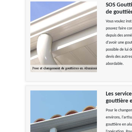
SOS Goutti
de gouttiè
Vous voulez inst
pouvez faire con
depuis des année
d’avoir une gout
possible de lui
devis des autre
abordable.
Les servic
gouttière 
Pour le changem
environs, l’art
gouttière en alu
l’opération. Pou