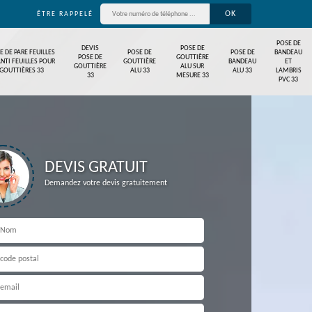
ÊTRE RAPPELÉ
POSE DE
DEVIS
POSE DE
E DE PARE FEUILLES
POSE DE
POSE DE
BANDEAU
POSE DE
GOUTTIÈRE
ANTI FEUILLES POUR
GOUTTIÈRE
BANDEAU
ET
GOUTTIÈRE
ALU SUR
GOUTTIÈRES 33
ALU 33
ALU 33
LAMBRIS
33
MESURE 33
PVC 33
DEVIS GRATUIT
Demandez votre devis gratuitement