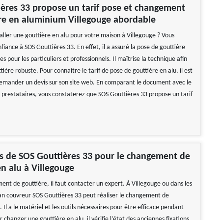
ères 33 propose un tarif pose et changement
re en aluminium Villegouge abordable
aller une gouttière en alu pour votre maison à Villegouge ? Vous
fiance à SOS Gouttières 33. En effet, il a assuré la pose de gouttière
s pour les particuliers et professionnels. Il maîtrise la technique afin
tière robuste. Pour connaitre le tarif de pose de gouttière en alu, il est
 demander un devis sur son site web. En comparant le document avec le
s prestataires, vous constaterez que SOS Gouttières 33 propose un tarif
es de SOS Gouttières 33 pour le changement de
en alu à Villegouge
ent de gouttière, il faut contacter un expert. À Villegouge ou dans les
isan couvreur SOS Gouttières 33 peut réaliser le changement de
. Il a le matériel et les outils nécessaires pour être efficace pendant
r changer une gouttière en alu, il vérifie l’état des anciennes fixations