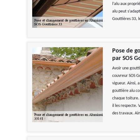
l’alu aux propri
alu peut s’adapt
Gouttières 33, l
Pose de go
par SOS Go
Avoir une goutt
couvreur SOS Go
vigueur. Ainsi, 
gouttière alu c
chaque toiture. 
il les respecte
des travaux. Ai