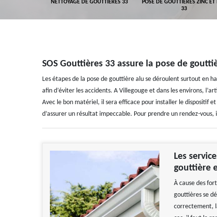
GEMENT DE
NETTOYAGE DE GOUTTIÈRES 33
POSE DE GOUTTIÈRES ZINC ET
ALUMINIUM 33
33
SOS Gouttières 33 assure la pose de gouttiè
Les étapes de la pose de gouttière alu se déroulent surtout en ha
afin d’éviter les accidents. A Villegouge et dans les environs, l’
Avec le bon matériel, il sera efficace pour installer le dispositif
d’assurer un résultat impeccable. Pour prendre un rendez-vous, il 
Les servic
gouttière 
À cause des fort
gouttières se dé
correctement, 