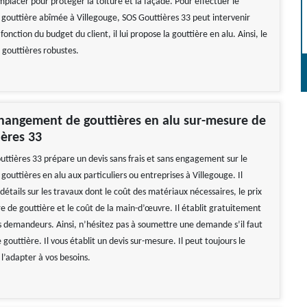
remplacer pour protéger la toiture et la façade. Pour effectuer le
outtière abîmée à Villegouge, SOS Gouttières 33 peut intervenir
onction du budget du client, il lui propose la gouttière en alu. Ainsi, le
e gouttières robustes.
hangement de gouttières en alu sur-mesure de
ères 33
uttières 33 prépare un devis sans frais et sans engagement sur le
uttières en alu aux particuliers ou entreprises à Villegouge. Il
 détails sur les travaux dont le coût des matériaux nécessaires, le prix
e de gouttière et le coût de la main-d’œuvre. Il établit gratuitement
es demandeurs. Ainsi, n’hésitez pas à soumettre une demande s’il faut
gouttière. Il vous établit un devis sur-mesure. Il peut toujours le
 l’adapter à vos besoins.