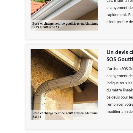
cas, il faut la 
changement de g
rapidement. En f
client profite d
Un devis c
SOS Goutti
L’artisan SOS Go
changement de go
indique tous les
du mètre linéair
ce devis pour l
remplacer votre 
modifier afin de