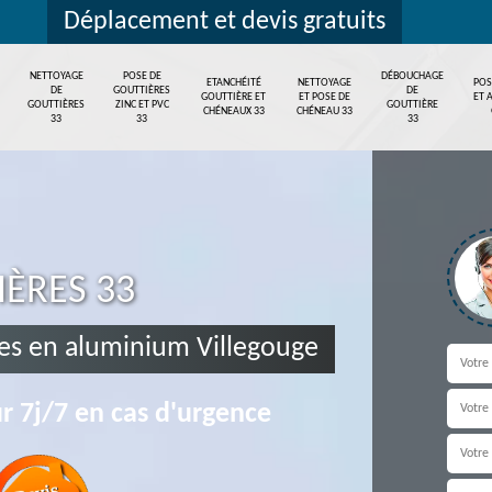
Déplacement et devis gratuits
NETTOYAGE
POSE DE
DÉBOUCHAGE
ETANCHÉITÉ
NETTOYAGE
POS
DE
GOUTTIÈRES
DE
GOUTTIÈRE ET
ET POSE DE
ET 
GOUTTIÈRES
ZINC ET PVC
GOUTTIÈRE
CHÉNEAUX 33
CHÉNEAU 33
33
33
33
IÈRES 33
es en aluminium Villegouge
r 7j/7 en cas d'urgence