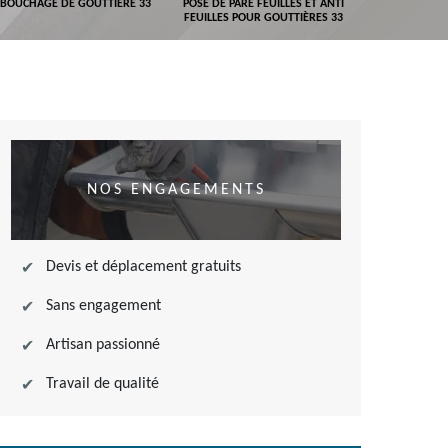
BOUCHAGE DE GOUTTIÈRE 33
POSE DE PARE FEUILLES ET ANTI
DEVIS POSE 
FEUILLES POUR GOUTTIÈRES 33
NOS ENGAGEMENTS
Devis et déplacement gratuits
Sans engagement
Artisan passionné
Travail de qualité