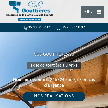
MENU
05 33 06 36 03
06 23 92 38 87
SOS GOUTTIÈRES 33
Pose de gouttière alu Arbis
Nous intervenons 24h/24 sur 7j/7 en cas
d'urgence
NOS RÉALISATIONS