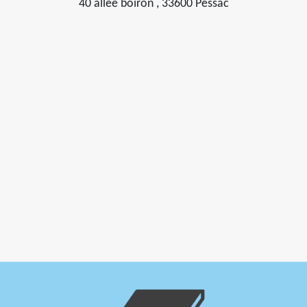
40 allée boiron , 33600 Pessac