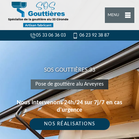
MENU
05 33 06 36 03
06 23 92 38 87
SOS GOUTTIÈRES 33
Pose de gouttière alu Arveyres
Nous intervenons 24h/24 sur 7j/7 en cas
d'urgence
NOS RÉALISATIONS