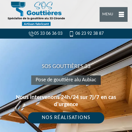
MENU
05 33 06 36 03
06 23 92 38 87
SOS GOUTTIÈRES 33
Pose de gouttière alu Aubiac
Nous intervenons 24h/24 sur 7j/7 en cas
d'urgence
NOS RÉALISATIONS