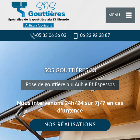
MENU
05 33 06 36 03
06 23 92 38 87
SOS GOUTTIÈRES 33
Pose de gouttière alu Aubie Et Espessas
Nous intervenons 24h/24 sur 7j/7 en cas
d'urgence
NOS RÉALISATIONS