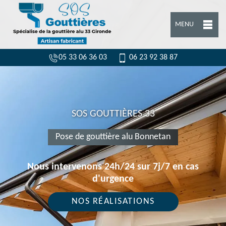
MENU
05 33 06 36 03
06 23 92 38 87
SOS GOUTTIÈRES 33
Pose de gouttière alu Bonnetan
Nous intervenons 24h/24 sur 7j/7 en cas
d'urgence
NOS RÉALISATIONS