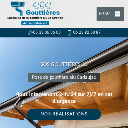
MENU
05 33 06 36 03
06 23 92 38 87
SOS GOUTTIÈRES 33
Pose de gouttière alu Cadaujac
Nous intervenons 24h/24 sur 7j/7 en cas
d'urgence
NOS RÉALISATIONS