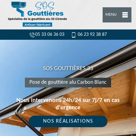
MENU
05 33 06 36 03
06 23 92 38 87
SOS GOUTTIÈRES 33
Pose de gouttière alu Carbon Blanc
Nous intervenons 24h/24 sur 7j/7 en cas
d'urgence
NOS RÉALISATIONS