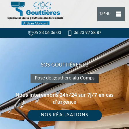
MENU
05 33 06 36 03
06 23 92 38 87
SOS GOUTTIÈRES 33
Pose de gouttière alu Comps
Nous intervenons 24h/24 sur 7j/7 en cas
d'urgence
NOS RÉALISATIONS