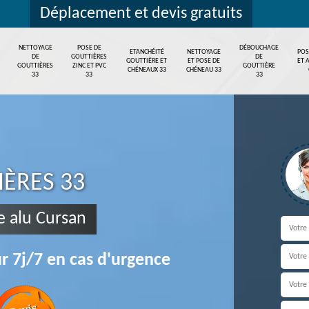
Déplacement et devis gratuits
NETTOYAGE
POSE DE
DÉBOUCHAGE
ETANCHÉITÉ
NETTOYAGE
POS
DE
GOUTTIÈRES
DE
GOUTTIÈRE ET
ET POSE DE
ET 
GOUTTIÈRES
ZINC ET PVC
GOUTTIÈRE
CHÉNEAUX 33
CHÉNEAU 33
33
33
33
IÈRES 33
e alu Cursan
r 7j/7 en cas d'urgence