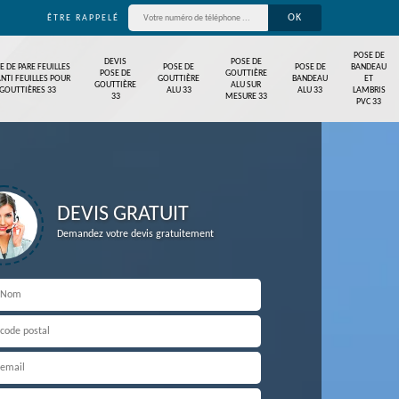
ÊTRE RAPPELÉ
POSE DE
DEVIS
POSE DE
E DE PARE FEUILLES
POSE DE
POSE DE
BANDEAU
POSE DE
GOUTTIÈRE
ANTI FEUILLES POUR
GOUTTIÈRE
BANDEAU
ET
GOUTTIÈRE
ALU SUR
GOUTTIÈRES 33
ALU 33
ALU 33
LAMBRIS
33
MESURE 33
PVC 33
DEVIS GRATUIT
Demandez votre devis gratuitement