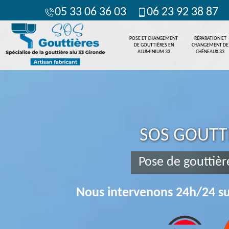
05 33 06 36 03
06 23 92 38 87
POSE ET CHANGEMENT
RÉPARATION ET
DE GOUTTIÈRES EN
CHANGEMENT DE
ALUMINIUM 33
CHÉNEAUX 33
SOS GOUTT
Pose de gouttièr
Nous intervenons 24h/24 su