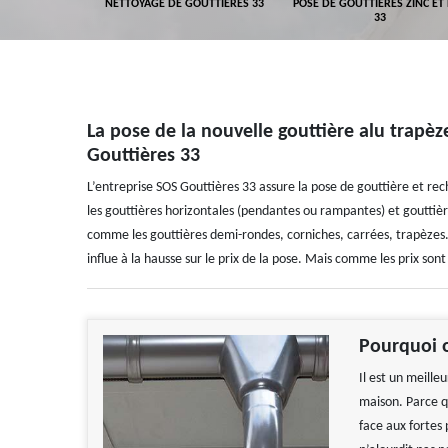
GEMENT DE
NETTOYAGE DE GOUTTIÈRES 33
POSE DE GOUTTIÈRES ZINC ET
ALUMINIUM 33
33
La pose de la nouvelle gouttière alu trapèze
Gouttières 33
L’entreprise SOS Gouttières 33 assure la pose de gouttière et rech
les gouttières horizontales (pendantes ou rampantes) et gouttière
comme les gouttières demi-rondes, corniches, carrées, trapèzes. 
influe à la hausse sur le prix de la pose. Mais comme les prix son
Pourquoi o
Il est un meill
maison. Parce q
face aux fortes p