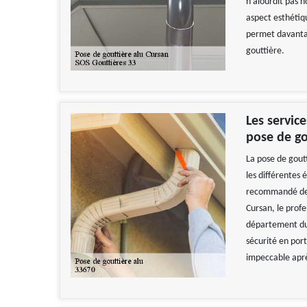
n’alourdit pas n
aspect esthétiqu
permet davantag
gouttière.
Les servic
pose de go
La pose de goutt
les différentes 
recommandé de f
Cursan, le profe
département du 
sécurité en porta
impeccable aprè