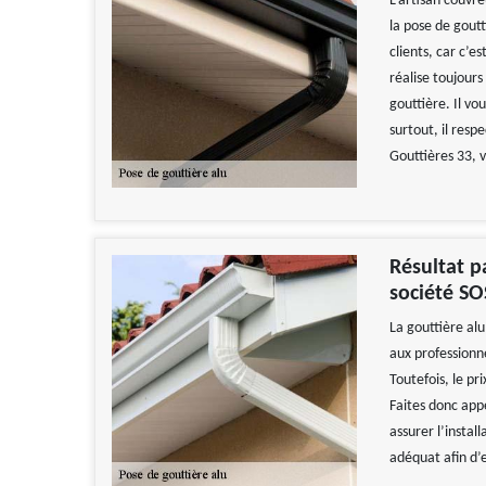
L’artisan couvre
la pose de goutt
clients, car c’e
réalise toujours
gouttière. Il vo
surtout, il resp
Gouttières 33, v
Résultat p
société SO
La gouttière al
aux professionne
Toutefois, le pr
Faites donc appe
assurer l’instal
adéquat afin d’e