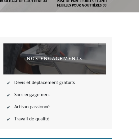
BOUCHAGE DE GOUTTIÈRE 33
POSE DE PARE FEUILLES ET ANTI
DEVIS POSE 
FEUILLES POUR GOUTTIÈRES 33
NOS ENGAGEMENTS
Devis et déplacement gratuits
Sans engagement
Artisan passionné
Travail de qualité