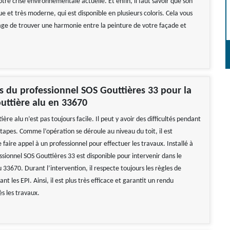
otre crise environnementale actuelle. Et enfin, il faut savoir que son
e et très moderne, qui est disponible en plusieurs coloris. Cela vous
e de trouver une harmonie entre la peinture de votre façade et
es du professionnel SOS Gouttières 33 pour la
uttière alu en 33670
ière alu n’est pas toujours facile. Il peut y avoir des difficultés pendant
étapes. Comme l’opération se déroule au niveau du toit, il est
aire appel à un professionnel pour effectuer les travaux. Installé à
ssionnel SOS Gouttières 33 est disponible pour intervenir dans le
33670. Durant l’intervention, il respecte toujours les règles de
nt les EPI. Ainsi, il est plus très efficace et garantit un rendu
s les travaux.