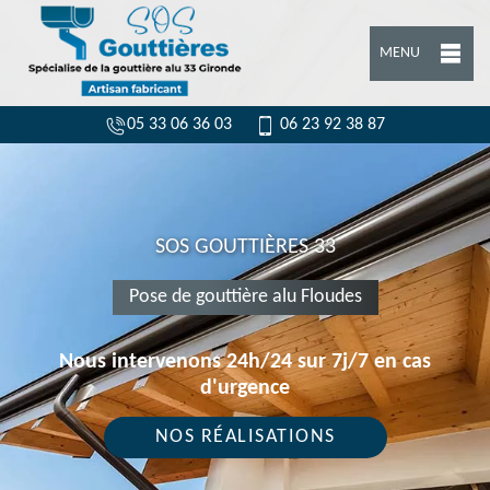
MENU
05 33 06 36 03
06 23 92 38 87
SOS GOUTTIÈRES 33
Pose de gouttière alu Floudes
Nous intervenons 24h/24 sur 7j/7 en cas
d'urgence
NOS RÉALISATIONS