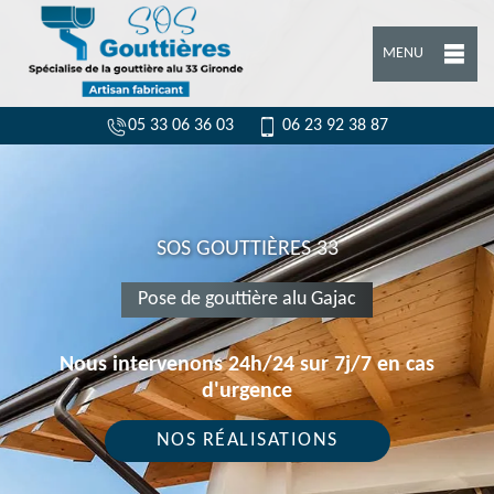
MENU
05 33 06 36 03
06 23 92 38 87
SOS GOUTTIÈRES 33
Pose de gouttière alu Gajac
Nous intervenons 24h/24 sur 7j/7 en cas
d'urgence
NOS RÉALISATIONS