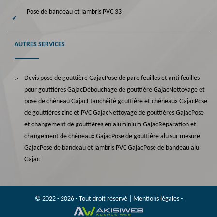
Pose de bandeau et lambris PVC 33
AUTRES SERVICES
Devis pose de gouttière Gajac
Pose de pare feuilles et anti feuilles
pour gouttières Gajac
Débouchage de gouttière Gajac
Nettoyage et
pose de chéneau Gajac
Etanchéité gouttière et chéneaux Gajac
Pose
de gouttières zinc et PVC Gajac
Nettoyage de gouttières Gajac
Pose
et changement de gouttières en aluminium Gajac
Réparation et
changement de chéneaux Gajac
Pose de gouttière alu sur mesure
Gajac
Pose de bandeau et lambris PVC Gajac
Pose de bandeau alu
Gajac
© 2022 - 2026 - Tout droit réservé |
Mentions légales
-