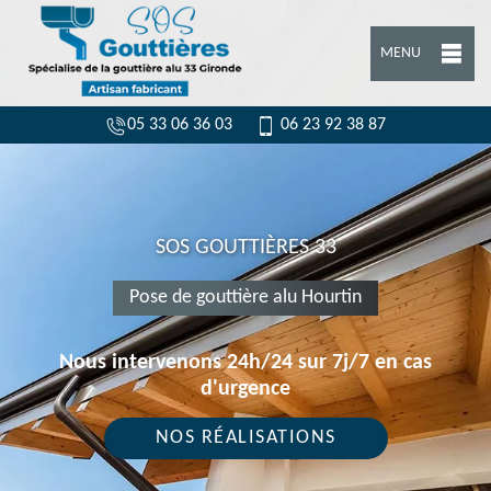
MENU
05 33 06 36 03
06 23 92 38 87
SOS GOUTTIÈRES 33
Pose de gouttière alu Hourtin
Nous intervenons 24h/24 sur 7j/7 en cas
d'urgence
NOS RÉALISATIONS