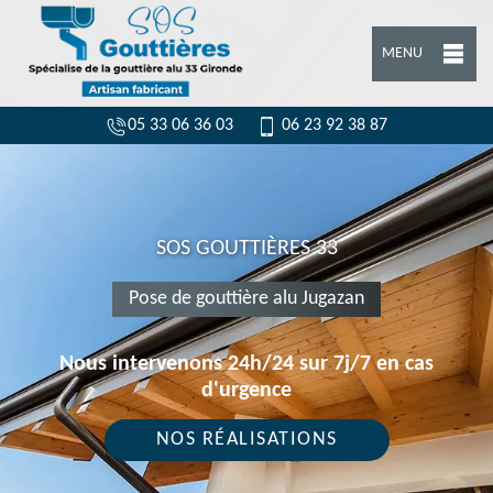
MENU
05 33 06 36 03
06 23 92 38 87
SOS GOUTTIÈRES 33
Pose de gouttière alu Jugazan
Nous intervenons 24h/24 sur 7j/7 en cas
d'urgence
NOS RÉALISATIONS