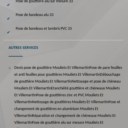
Pose de gouttière alu sur mesure 33
Pose de bandeau alu 33
Pose de bandeau et lambris PVC 33
AUTRES SERVICES
Devis pose de gouttière Mouliets Et Villemartin
Pose de pare feuilles
et anti feuilles pour gouttières Mouliets Et Villemartin
Débouchage
de gouttière Mouliets Et Villemartin
Nettoyage et pose de chéneau
Mouliets Et Villemartin
Etanchéité gouttière et chéneaux Mouliets
Et Villemartin
Pose de gouttières zinc et PVC Mouliets Et
Villemartin
Nettoyage de gouttières Mouliets Et Villemartin
Pose et
changement de gouttières en aluminium Mouliets Et
Villemartin
Réparation et changement de chéneaux Mouliets Et
Villemartin
Pose de gouttière alu sur mesure Mouliets Et