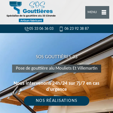
MENU
05 33 06 36 03
06 23 92 38 87
SOS GOUTTIÈRES 33
Pose de gouttière alu Mouliets Et Villemartin
Nous intervenons 24h/24 sur 7j/7 en cas
d'urgence
NOS RÉALISATIONS