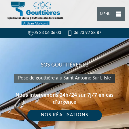
MENU
05 33 06 36 03
06 23 92 38 87
SOS GOUTTIÈRES 33
Pose de gouttière alu Saint Antoine Sur L Isle
Nous intervenons 24h/24 sur 7j/7 en cas
d'urgence
NOS RÉALISATIONS