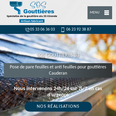
MENU
05 33 06 36 03
06 23 92 38 87
SOS GOUTTIÈRES 33
Pose de pare feuilles et anti feuilles pour gouttières
Cauderan
Nous intervenons 24h/24 sur 7j/7 en cas
d'urgence
NOS RÉALISATIONS