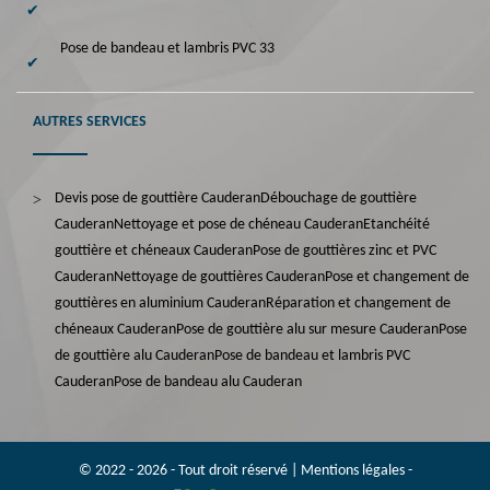
Pose de bandeau et lambris PVC 33
AUTRES SERVICES
Devis pose de gouttière Cauderan
Débouchage de gouttière
Cauderan
Nettoyage et pose de chéneau Cauderan
Etanchéité
gouttière et chéneaux Cauderan
Pose de gouttières zinc et PVC
Cauderan
Nettoyage de gouttières Cauderan
Pose et changement de
gouttières en aluminium Cauderan
Réparation et changement de
chéneaux Cauderan
Pose de gouttière alu sur mesure Cauderan
Pose
de gouttière alu Cauderan
Pose de bandeau et lambris PVC
Cauderan
Pose de bandeau alu Cauderan
© 2022 - 2026 - Tout droit réservé |
Mentions légales
-