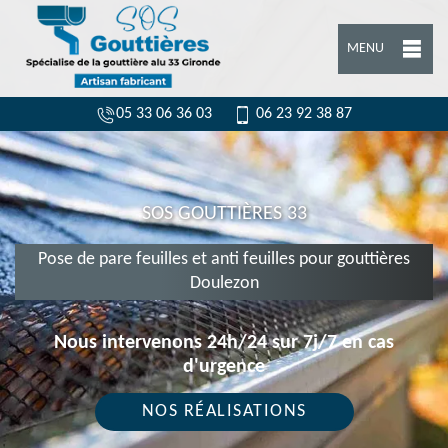
MENU
05 33 06 36 03
06 23 92 38 87
SOS GOUTTIÈRES 33
Pose de pare feuilles et anti feuilles pour gouttières
Doulezon
Nous intervenons 24h/24 sur 7j/7 en cas
d'urgence
NOS RÉALISATIONS